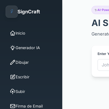
✨
AI-Pow
SignCraft
AI 
Inicio
Generate
Generador IA
Enter 
Dibujar
Escribir
Subir
Firma de Email